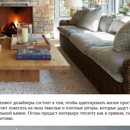
яют дизайнеры состоит в том, чтобы адаптировать жилое простра
 стоит повесить на окна тяжелые и плотные шторы, которые дад
льшой камин. Огонь придаст интерьеру теплоту как в прямом, та
ветами.