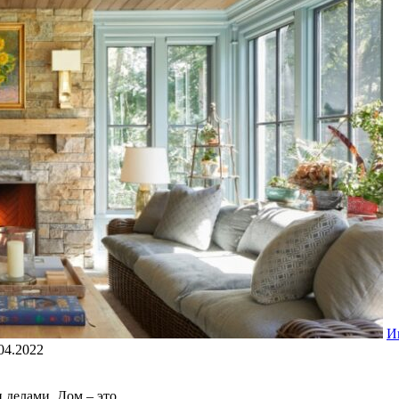
И
04.2022
 делами. Дом – это