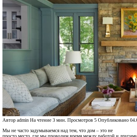
Автор
admin
На чтение
3 мин.
Просмотров
5
Опубликовано
04.
Мы не часто задумываемся над тем, что дом – это не
просто место, где мы проводим время между работой и другими