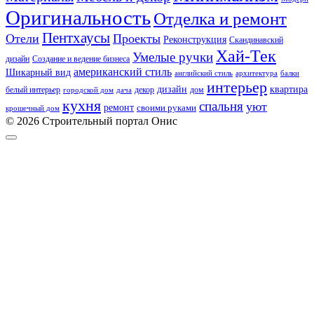
Оригинальность
Отделка и ремонт
Пентхаусы
Отели
Проекты
Реконструкция
Скандинавский
Хай-Тек
Умелые ручки
дизайн
Создание и ведение бизнеса
американский стиль
Шикарный вид
английский стиль
архитектура
балки
интерьер
квартира
дизайн
белый интерьер
декор
дом
городской дом
дача
кухня
спальня
уют
ремонт
своими руками
крошечный дом
© 2026 Строительный портал Онис