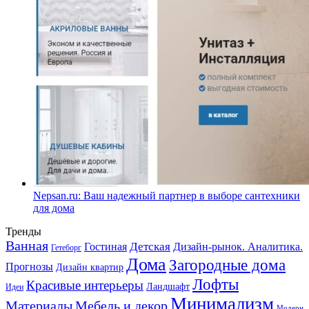
Nepsan.ru: Ваш надежный партнер в выборе сантехники
для дома
Тренды
Ванная
Детская
Гостиная
Дизайн-рынок. Аналитика.
Гетеборг
Дома
Загородные дома
Прогнозы
Дизайн квартир
Лофты
Красивые интерьеры
Ландшафт
Идеи
Минимализм
Материалы
Мебель и декор
Модерн