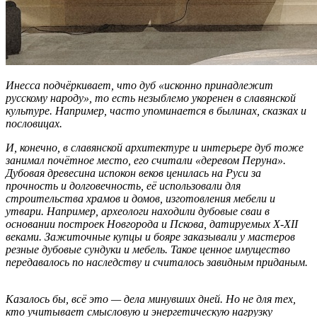
Инесса подчёркивает, что дуб «исконно принадлежит
русскому народу», то есть незыблемо укоренен в славянской
культуре. Например, часто упоминается в былинах, сказках и
пословицах.
И, конечно, в славянской архитектуре и интерьере дуб тоже
занимал почётное место, его считали «деревом Перуна».
Дубовая древесина испокон веков ценилась на Руси за
прочность и долговечность, её использовали для
строительства храмов и домов, изготовления мебели и
утвари. Например, археологи находили дубовые сваи в
основании построек Новгорода и Пскова, датируемых X-XII
веками. Зажиточные купцы и бояре заказывали у мастеров
резные дубовые сундуки и мебель. Такое ценное имущество
передавалось по наследству и считалось завидным приданым.
Казалось бы, всё это — дела минувших дней. Но не для тех,
кто учитывает смысловую и энергетическую нагрузку