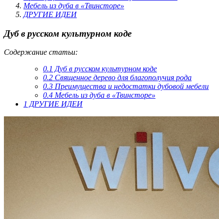
Мебель из дуба в «Твинсторе»
ДРУГИЕ ИДЕИ
Дуб в русском культурном коде
Содержание статьи:
0.1
Дуб в русском культурном коде
0.2
Священное дерево для благополучия рода
0.3
Преимущества и недостатки дубовой мебели
0.4
Мебель из дуба в «Твинсторе»
1
ДРУГИЕ ИДЕИ