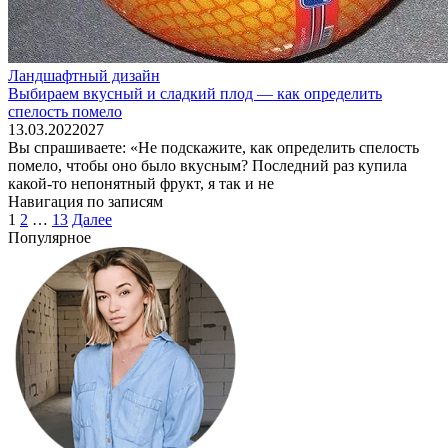
Ландшафтный дизайн
Выбираем вкусный и сладкий плод — как определить
спелость помело
13.03.2022
0
27
Вы спрашиваете: «Не подскажите, как определить спелость
помело, чтобы оно было вкусным? Последний раз купила
какой-то непонятный фрукт, я так и не
Навигация по записям
1
2
…
13
Далее
Популярное