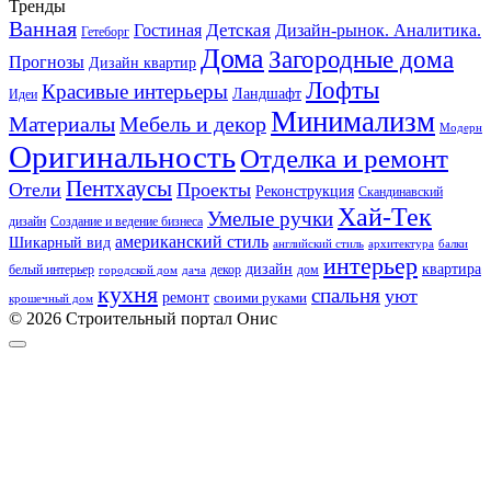
Тренды
Ванная
Детская
Гостиная
Дизайн-рынок. Аналитика.
Гетеборг
Дома
Загородные дома
Прогнозы
Дизайн квартир
Лофты
Красивые интерьеры
Ландшафт
Идеи
Минимализм
Материалы
Мебель и декор
Модерн
Оригинальность
Отделка и ремонт
Пентхаусы
Отели
Проекты
Реконструкция
Скандинавский
Хай-Тек
Умелые ручки
дизайн
Создание и ведение бизнеса
американский стиль
Шикарный вид
английский стиль
архитектура
балки
интерьер
квартира
дизайн
белый интерьер
декор
дом
городской дом
дача
кухня
спальня
уют
ремонт
своими руками
крошечный дом
© 2026 Строительный портал Онис