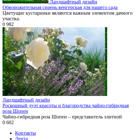
Ландшафтный дизайн
Обворожительная сирень венгерская для нашего сада
Цветущие кустарники являются важным элементом дачного
участка.
0
982
Ландшафтный дизайн
Роскошный дуэт красоты и благородства чайно-гибридная
роза Шопен
Чайно-гибридная роза Шопен – представитель элитной
0
602
Контакты
Лента