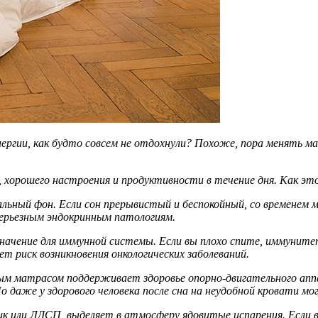
энергии, как будто совсем не отдохнули? Похоже, пора менять ма
, хорошего настроения и продуктивности в течение дня. Как э
альный фон. Если сон прерывистый и беспокойный, со временем 
серьезным эндокринным патологиям.
ачение для иммунной системы. Если вы плохо спите, иммунитет
 риск возникновения онкологических заболеваний.
ным матрасом поддерживает здоровье опорно-двигательного ап
 даже у здорового человека после сна на неудобной кровати мог
тик или ЛДСП, выделяет в атмосферу ядовитые испарения. Если