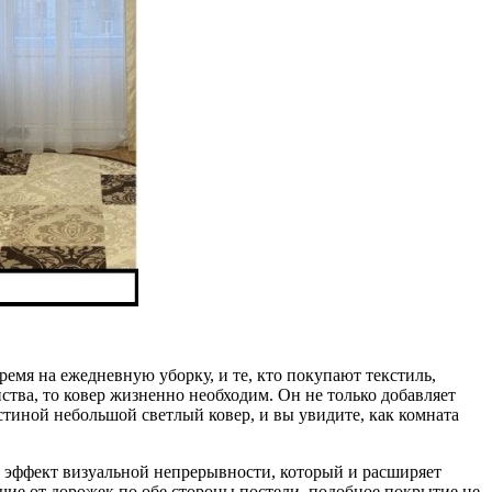
ремя на ежедневную уборку, и те, кто покупают текстиль,
ства, то ковер жизненно необходим. Он не только добавляет
стиной небольшой светлый ковер, и вы увидите, как комната
ть эффект визуальной непрерывности, который и расширяет
личие от дорожек по обе стороны постели, подобное покрытие не