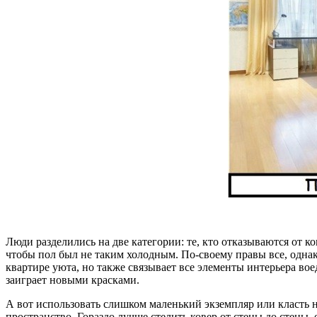
Люди разделились на две категории: те, кто отказываются от к
чтобы пол был не таким холодным. По-своему правы все, однак
квартире уюта, но также связывает все элементы интерьера во
заиграет новыми красками.
А вот использовать слишком маленький экземпляр или класть н
пространство. Гораздо лучше стелить ковер от стены до стены,