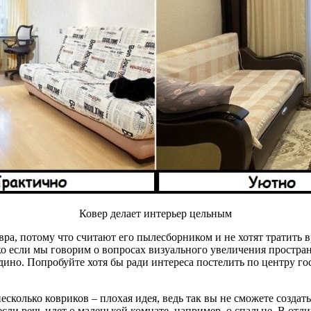
Ковер делает интерьер цельным
овра, потому что считают его пылесборником и не хотят тратить в
о если мы говорим о вопросах визуального увеличения простран
едино. Попробуйте хотя бы ради интереса постелить по центру го
есколько ковриков – плохая идея, ведь так вы не сможете созда
 если речь идет о маленькой комнате, например, о спальне. В от