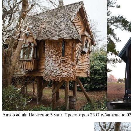
Автор
admin
На чтение
5 мин.
Просмотров
23
Опубликовано
02