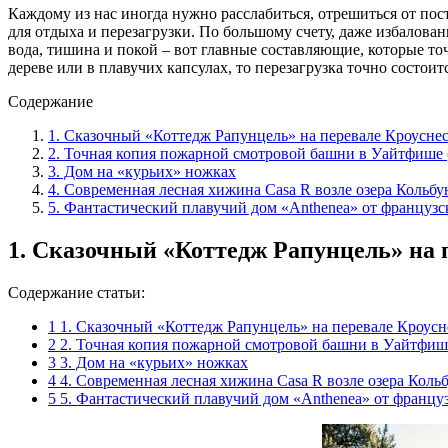
Каждому из нас иногда нужно расслабиться, отрешиться от по
для отдыха и перезагрузки. По большому счету, даже избалова
вода, тишина и покой – вот главные составляющие, которые то
дереве или в плавучих капсулах, то перезагрузка точно состоитс
Содержание
1. Сказочный «Коттедж Рапунцель» на перевале Кроуснес
2. Точная копия пожарной смотровой башни в Уайтфише
3. Дом на «курьих» ножках
4. Современная лесная хижина Casa R возле озера Кольбу
5. Фантастический плавучий дом «Anthenea» от французс
1. Сказочный «Коттедж Рапунцель» на 
Содержание статьи:
1
1. Сказочный «Коттедж Рапунцель» на перевале Кроусн
2
2. Точная копия пожарной смотровой башни в Уайтфи
3
3. Дом на «курьих» ножках
4
4. Современная лесная хижина Casa R возле озера Коль
5
5. Фантастический плавучий дом «Anthenea» от француз