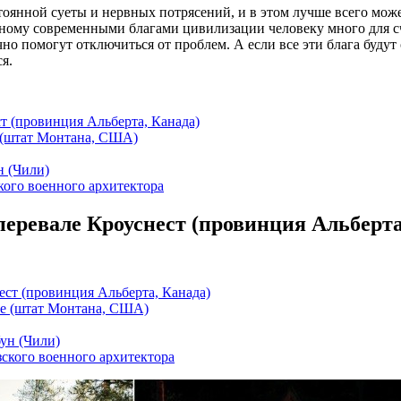
стоянной суеты и нервных потрясений, и в этом лучше всего мо
нному современными благами цивилизации человеку много для сча
чно помогут отключиться от проблем. А если все эти блага буду
я.
т (провинция Альберта, Канада)
 (штат Монтана, США)
н (Чили)
кого военного архитектора
перевале Кроуснест (провинция Альберта
ест (провинция Альберта, Канада)
ше (штат Монтана, США)
бун (Чили)
ского военного архитектора