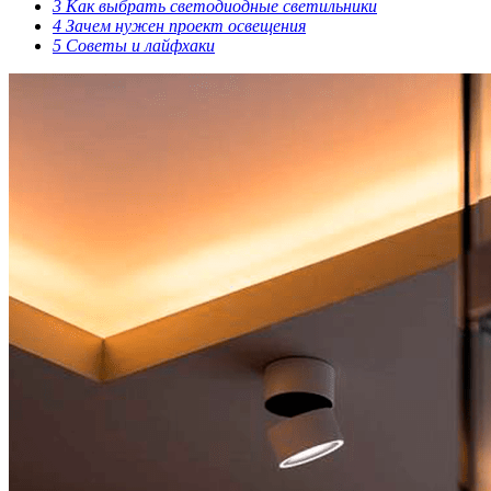
3
Как выбрать светодиодные светильники
4
Зачем нужен проект освещения
5
Советы и лайфхаки