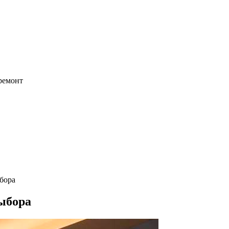
 ремонт
бора
ыбора