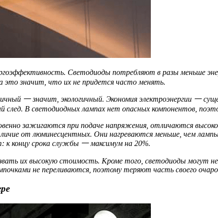
ргоэффективность. Светодиоды потребляют в разы меньше энер
 это значит, что их не придется часто менять.
ичный 一 значит, экологичный. Экономия электроэнергии 一 сущес
ий след. В светодиодных лампах нет опасных компонентов, поэт
венно зажигаются при подаче напряжения, отличаются высоко
личие от люминесцентных. Они нагреваются меньше, чем ламп
 к концу срока службы 一 максимум на 20%.
ать их высокую стоимость. Кроме того, светодиоды могут не п
почками не переливаются, поэтому теряют часть своего очаро
ере