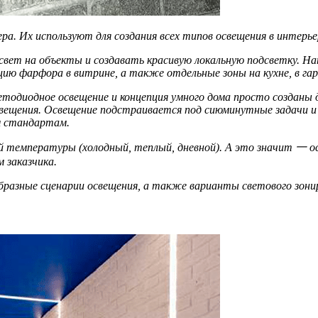
а. Их используют для создания всех типов освещения в интерье
ет на объекты и создавать красивую локальную подсветку. Нап
екцию фарфора в витрине, а также отдельные зоны на кухне, в га
етодиодное освещение и концепция умного дома просто созданы 
ещения. Освещение подстраивается под сиюминутные задачи и р
м стандартам.
й температуры (холодный, теплый, дневной). А это значит 一 
 заказчика.
образные сценарии освещения, а также варианты светового зон