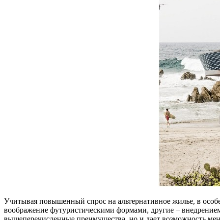
Учитывая повышенный спрос на альтернативное жилье, в особ
воображение футуристическими формами, другие – внедрением
вышеперечисленные преимущества, но и дает возможность мен