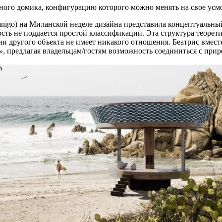
го домика, конфигурацию которого можно менять на свое усмот
anigo) на Миланской неделе дизайна представила концептуальны
ть не поддается простой классификации. Эта структура теорет
ни другого объекта не имеет никакого отношения. Беатрис вместе 
»
, предлагая владельцам/гостям возможность соединиться с прир