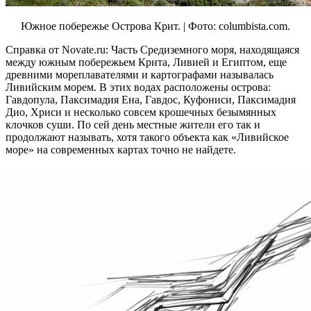
Южное побережье Острова Крит. | Фото: columbista.com.
Справка от Novate.ru: Часть Средиземного моря, находящаяся
между южным побережьем Крита, Ливией и Египтом, еще
древними мореплавателями и картографами называлась
Ливийским морем. В этих водах расположены острова:
Гавдопула, Паксимадия Ена, Гавдос, Куфониси, Паксимадия
Дио, Хриси и несколько совсем крошечных безымянных
клочков суши. По сей день местные жители его так и
продолжают называть, хотя такого объекта как «Ливийское
море» на современных картах точно не найдете.