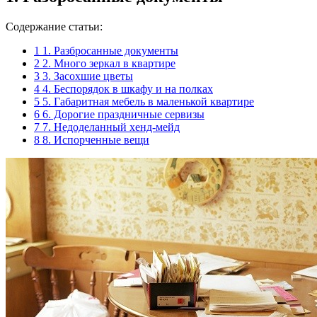
Содержание статьи:
1
1. Разбросанные документы
2
2. Много зеркал в квартире
3
3. Засохшие цветы
4
4. Беспорядок в шкафу и на полках
5
5. Габаритная мебель в маленькой квартире
6
6. Дорогие праздничные сервизы
7
7. Недоделанный хенд-мейд
8
8. Испорченные вещи