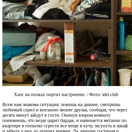
Хаос на полках портит настроение. / Фото: idei.club
Всем нам знакома ситуация: лежишь на диване, смотришь
любимый серил и внезапно звонят друзья, сообщая, что через
десять минут зайдут в гости. Окинув взором комнату
понимаешь, что везде царит бардак, и начинается метание по
квартире в попытке сгрести все вещи в кучу, засунуть в шкаф
и забыть о них до лучших времен. Да, внешне гостиная и