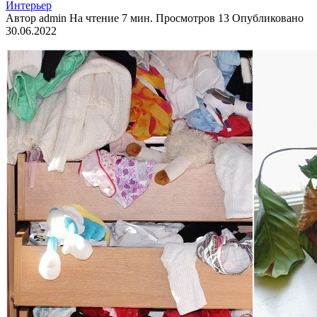
Интерьер
Автор
admin
На чтение
7 мин.
Просмотров
13
Опубликовано
30.06.2022