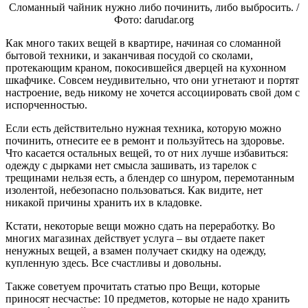
Сломанный чайник нужно либо починить, либо выбросить. /
Фото: darudar.org
Как много таких вещей в квартире, начиная со сломанной
бытовой техники, и заканчивая посудой со сколами,
протекающим краном, покосившейся дверцей на кухонном
шкафчике. Совсем неудивительно, что они угнетают и портят
настроение, ведь никому не хочется ассоциировать свой дом с
испорченностью.
Если есть действительно нужная техника, которую можно
починить, отнесите ее в ремонт и пользуйтесь на здоровье.
Что касается остальных вещей, то от них лучше избавиться:
одежду с дырками нет смысла зашивать, из тарелок с
трещинами нельзя есть, а блендер со шнуром, перемотанным
изолентой, небезопасно пользоваться. Как видите, нет
никакой причины хранить их в кладовке.
Кстати, некоторые вещи можно сдать на переработку. Во
многих магазинах действует услуга – вы отдаете пакет
ненужных вещей, а взамен получает скидку на одежду,
купленную здесь. Все счастливы и довольны.
Также советуем прочитать статью про Вещи, которые
приносят несчастье: 10 предметов, которые не надо хранить