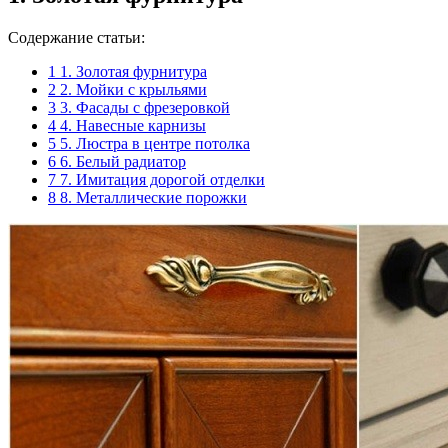
Содержание статьи:
1
1. Золотая фурнитура
2
2. Мойки с крыльями
3
3. Фасады с фрезеровкой
4
4. Навесные карнизы
5
5. Люстра в центре потолка
6
6. Белый радиатор
7
7. Имитация дорогой отделки
8
8. Металлические порожки