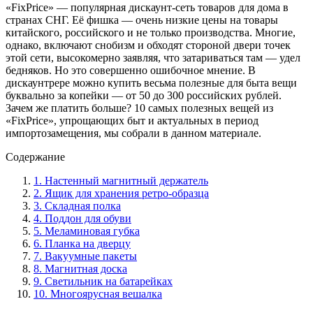
«FixPrice» — популярная дискаунт-сеть товаров для дома в
странах СНГ. Её фишка — очень низкие цены на товары
китайского, российского и не только производства. Многие,
однако, включают снобизм и обходят стороной двери точек
этой сети, высокомерно заявляя, что затариваться там — удел
бедняков. Но это совершенно ошибочное мнение. В
дискаунтрере можно купить весьма полезные для быта вещи
буквально за копейки — от 50 до 300 российских рублей.
Зачем же платить больше? 10 самых полезных вещей из
«FixPrice», упрощающих быт и актуальных в период
импортозамещения, мы собрали в данном материале.
Содержание
1. Настенный магнитный держатель
2. Ящик для хранения ретро-образца
3. Складная полка
4. Поддон для обуви
5. Меламиновая губка
6. Планка на дверцу
7. Вакуумные пакеты
8. Магнитная доска
9. Светильник на батарейках
10. Многоярусная вешалка