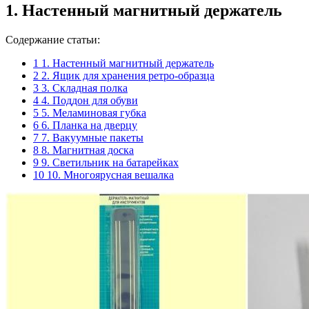
1. Настенный магнитный держатель
Содержание статьи:
1
1. Настенный магнитный держатель
2
2. Ящик для хранения ретро-образца
3
3. Складная полка
4
4. Поддон для обуви
5
5. Меламиновая губка
6
6. Планка на дверцу
7
7. Вакуумные пакеты
8
8. Магнитная доска
9
9. Светильник на батарейках
10
10. Многоярусная вешалка