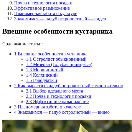
Почва и технология посадки
Эффективное размножение
Планомерная забота о культуре
Знакомимся — падуб остролистный — видео
Внешние особенности кустарника
Содержание статьи:
1
Внешние особенности кустарника
1.1
Остролист обыкновенный
1.2
Мезерва (Голубая принцесса)
1.3
Морщинистый
1.4
Колхидский
1.5
Городчатый
2
Как вырастить падуб остролистный самостоятельно
2.1
Выбор идеального места
2.2
Почва и технология посадки
2.3
Эффективное размножение
3
Планомерная забота о культуре
4
Знакомимся — падуб остролистный — видео