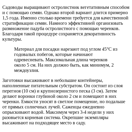
Садоводы выращивают остролистник вегетативным способом
и с помощью семян. Однако второй вариант длится примерно
1,5 года. Именно столько времени требуется для качественной
стратификации семян. Намного эффективней организовать
размножение падуба остролистного с помощью черенков.
Благодаря такой процедуре сохраняется декоративность
культуры.
Материал для посадки нарезают под углом 45°C из
годовалых побегов, которые начинают
одревесневать. Максимальная длина черенков
около 5 см. На них должно быть, как минимум, 2
междоузлия.
Заготовки высаживают в небольшие контейнеры,
наполненные питательным субстратом. Он состоит из слоя
перегноя (10 см) и крупнозернистого песка (3 см). Затем
делают воронки глубиной около 2 см и помещают в них
черенки. Емкости уносят в светлое помещение, но подальше
от прямых солнечных лучей. Саженцы ежедневно
опрыскивают водой. Максимум через 3-4 недели у них
разовьется корневая система. Окрепшие экземпляры
высаживают на подходящее место в саду.