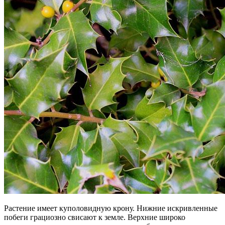
Растение имеет куполовидную крону. Нижние искривленные
побеги грациозно свисают к земле. Верхние широко