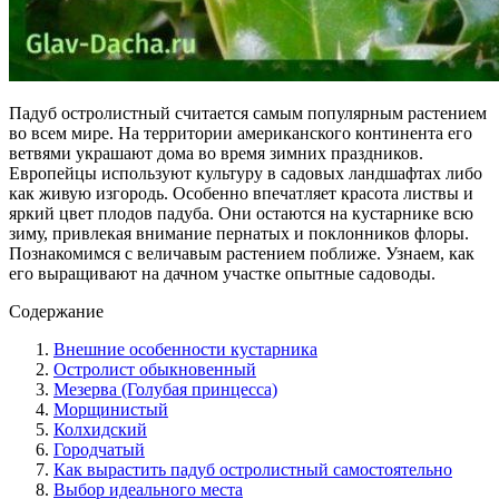
Падуб остролистный считается самым популярным растением
во всем мире. На территории американского континента его
ветвями украшают дома во время зимних праздников.
Европейцы используют культуру в садовых ландшафтах либо
как живую изгородь. Особенно впечатляет красота листвы и
яркий цвет плодов падуба. Они остаются на кустарнике всю
зиму, привлекая внимание пернатых и поклонников флоры.
Познакомимся с величавым растением поближе. Узнаем, как
его выращивают на дачном участке опытные садоводы.
Содержание
Внешние особенности кустарника
Остролист обыкновенный
Мезерва (Голубая принцесса)
Морщинистый
Колхидский
Городчатый
Как вырастить падуб остролистный самостоятельно
Выбор идеального места