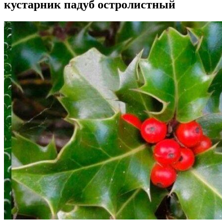
кустарник падуб остролистный