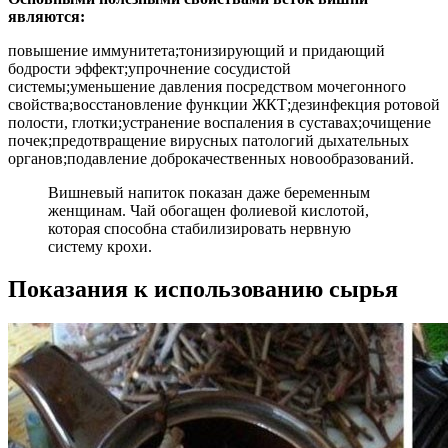
являются:
повышение иммунитета;тонизирующий и придающий
бодрости эффект;упрочнение сосудистой
системы;уменьшение давления посредством мочегонного
свойства;восстановление функции ЖКТ;дезинфекция ротовой
полости, глотки;устранение воспаления в суставах;очищение
почек;предотвращение вирусных патологий дыхательных
органов;подавление доброкачественных новообразований.
Вишневый напиток показан даже беременным
женщинам. Чай обогащен фолиевой кислотой,
которая способна стабилизировать нервную
систему крохи.
Показания к использованию сырья