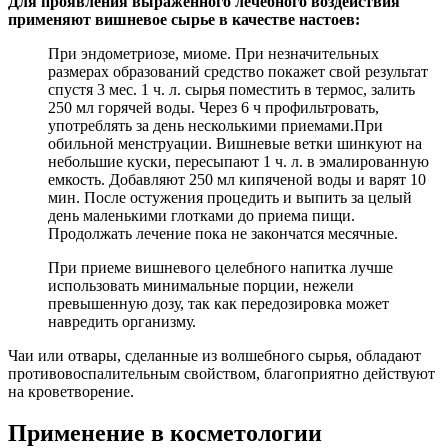
Для проявления выраженного лечебного воздействия
применяют вишневое сырье в качестве настоев:
При эндометриозе, миоме. При незначительных
размерах образований средство покажет свой результат
спустя 3 мес. 1 ч. л. сырья поместить в термос, залить
250 мл горячей воды. Через 6 ч профильтровать,
употреблять за день несколькими приемами.При
обильной менструации. Вишневые ветки шинкуют на
небольшие куски, пересыпают 1 ч. л. в эмалированную
емкость. Добавляют 250 мл кипяченой воды и варят 10
мин. После остужения процедить и выпить за целый
день маленькими глотками до приема пищи.
Продолжать лечение пока не закончатся месячные.
При приеме вишневого целебного напитка лучше
использовать минимальные порции, нежели
превышенную дозу, так как передозировка может
навредить организму.
Чаи или отвары, сделанные из волшебного сырья, обладают
противовоспалительным свойством, благоприятно действуют
на кроветворение.
Применение в косметологии