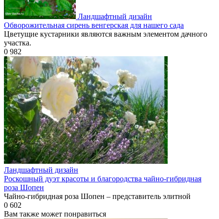
Ландшафтный дизайн
Обворожительная сирень венгерская для нашего сада
Цветущие кустарники являются важным элементом дачного
участка.
0
982
Ландшафтный дизайн
Роскошный дуэт красоты и благородства чайно-гибридная
роза Шопен
Чайно-гибридная роза Шопен – представитель элитной
0
602
Вам также может понравиться