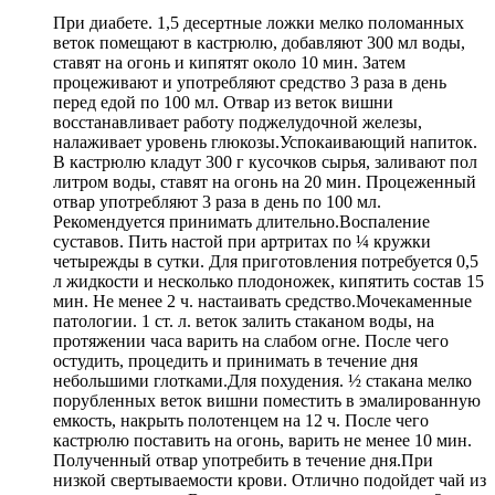
При диабете. 1,5 десертные ложки мелко поломанных
веток помещают в кастрюлю, добавляют 300 мл воды,
ставят на огонь и кипятят около 10 мин. Затем
процеживают и употребляют средство 3 раза в день
перед едой по 100 мл. Отвар из веток вишни
восстанавливает работу поджелудочной железы,
налаживает уровень глюкозы.Успокаивающий напиток.
В кастрюлю кладут 300 г кусочков сырья, заливают пол
литром воды, ставят на огонь на 20 мин. Процеженный
отвар употребляют 3 раза в день по 100 мл.
Рекомендуется принимать длительно.Воспаление
суставов. Пить настой при артритах по ¼ кружки
четырежды в сутки. Для приготовления потребуется 0,5
л жидкости и несколько плодоножек, кипятить состав 15
мин. Не менее 2 ч. настаивать средство.Мочекаменные
патологии. 1 ст. л. веток залить стаканом воды, на
протяжении часа варить на слабом огне. После чего
остудить, процедить и принимать в течение дня
небольшими глотками.Для похудения. ½ стакана мелко
порубленных веток вишни поместить в эмалированную
емкость, накрыть полотенцем на 12 ч. После чего
кастрюлю поставить на огонь, варить не менее 10 мин.
Полученный отвар употребить в течение дня.При
низкой свертываемости крови. Отлично подойдет чай из