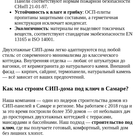
Панели соответствуют нормам пожарной безопасности
СНиП 21-01-97.
Устойчивость к влаге и грибку
: ОСП-плиты
пропитаны защитными составами, а герметичная
конструкция исключает конденсат.
Экологичность
: материалы не выделяют токсичных
веществ, соответствуют стандартам экобезопасности EN
13165 и ISO 14001.
Двухэтажные СИП-дома легко адаптируются под любой
стиль: от современного минимализма до классического
коттеджа. Внутренняя отделка — любая: от штукатурки до
вагонки, от керамогранита до натурального камня. Внешний
фасад — кирпич, сайдинг, термопанели, натуральный камень
— всё зависит от ваших предпочтений.
Как мы строим СИП-дома под ключ в Самаре?
Наша компания — один из лидеров строительства домов из
СИП-панелей в Самаре и регионе. Мы работаем с 2018 года и
за это время построили более 350 домов — от небольших дач
до просторных двухэтажных коттеджей с террасами,
мансардами и бассейнами. Наш подход —
строительство под
ключ
, где вы получаете готовый, комфортный, уютный дом
без лишних хлопот.