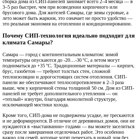
сборка дома из СИП-панелей занимает всего 2–4 месяца — в
3–5 раз быстрее, чем при возведении кирпичного или
брусового дома. Для жителей Самары, где зимы суровые, а
лето может быть жарким, это означает не просто удобство —
это реальная экономия на отоплении и кондиционировании.
Почему СИП-технология идеально подходит для
климата Самары?
Самара — город с континентальным климатом: зимой
температуры опускаются до -20…-30 °C, а летом могут
подниматься до +35 °C. Традиционные материалы — кирпич,
брус, газобетон — требуют толстых стен, сложной
теплоизоляции и дорогостоящих систем отопления. СИП-
панели же обеспечивают теплосопротивление в 2–3 раза
выше, чем у кирпичной стены толщиной 50 см. Дом из СИП-
панелей не требует дополнительного утепления — он
«теплый» изнутри, благодаря монолитной структуре,
исключающей мостики холода.
Кроме того, СИП-дома не подвержены усадке, не трескаются
и не деформируются. В отличие от деревянных домов, они не
нуждаются в «выстаивании» годами — вы можете заселиться
сразу после завершения отделочных работ. Это особенно
важно для семей, которые хотят переехать в новый дом без