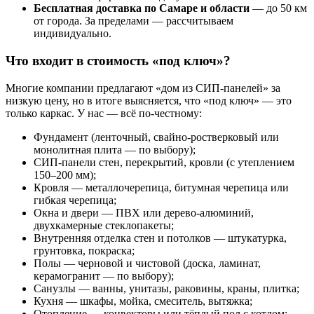
Бесплатная доставка по Самаре и области
— до 50 км
от города. За пределами — рассчитываем
индивидуально.
Что входит в стоимость «под ключ»?
Многие компании предлагают «дом из СИП-панелей» за
низкую цену, но в итоге выясняется, что «под ключ» — это
только каркас. У нас — всё по-честному:
Фундамент (ленточный, свайно-ростверковый или
монолитная плита — по выбору);
СИП-панели стен, перекрытий, кровли (с утеплением
150–200 мм);
Кровля — металлочерепица, битумная черепица или
гибкая черепица;
Окна и двери — ПВХ или дерево-алюминий,
двухкамерные стеклопакеты;
Внутренняя отделка стен и потолков — штукатурка,
грунтовка, покраска;
Полы — черновой и чистовой (доска, ламинат,
керамогранит — по выбору);
Санузлы — ванны, унитазы, раковины, краны, плитка;
Кухня — шкафы, мойка, смеситель, вытяжка;
Отопление — конвекторы или тёплый пол с котлом;