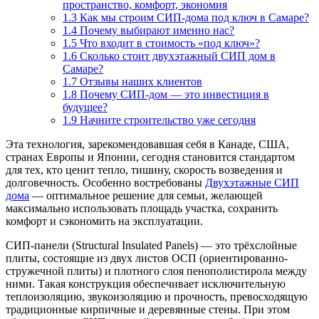
пространство, комфорт, экономия
1.3
Как мы строим СИП-дома под ключ в Самаре?
1.4
Почему выбирают именно нас?
1.5
Что входит в стоимость «под ключ»?
1.6
Сколько стоит двухэтажный СИП дом в
Самаре?
1.7
Отзывы наших клиентов
1.8
Почему СИП-дом — это инвестиция в
будущее?
1.9
Начните строительство уже сегодня
Эта технология, зарекомендовавшая себя в Канаде, США,
странах Европы и Японии, сегодня становится стандартом
для тех, кто ценит тепло, тишину, скорость возведения и
долговечность. Особенно востребованы
Двухэтажные СИП
дома
— оптимальное решение для семьи, желающей
максимально использовать площадь участка, сохранить
комфорт и сэкономить на эксплуатации.
СИП-панели (Structural Insulated Panels) — это трёхслойные
плиты, состоящие из двух листов ОСП (ориентированно-
стружечной плиты) и плотного слоя пенополистирола между
ними. Такая конструкция обеспечивает исключительную
теплоизоляцию, звукоизоляцию и прочность, превосходящую
традиционные кирпичные и деревянные стены. При этом