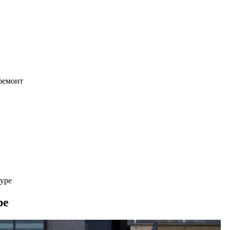
 ремонт
пуре
ре