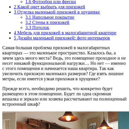
1.6
Фотообои или фрески
2
Какой цвет выбрать для прихожей
3
Отделка маленькой прихожей в хрущевке
3.1
Напольное покрытие
3.2
Стены в прихожей
3.3
Потолок
4
Мебель для прихожей в малогабаритной квартире
5
Дизайн маленькой прихожей: фото интерьеров
Самая большая проблема прихожей в малогабаритных
квартирах — это маленькое пространство. Казалось бы, а
зачем здесь много места? Ведь, это помещение проходное и не
несет никакой функциональной нагрузки… Но нет — именно
с этого помещения и начинается наша квартира. Так как
увеличить прихожую маленьких размеров? Где взять лишние
метры, если имеется узкая прихожая в хрущевке?
Прежде всего, необходимо решить, что конкретно будет
размещено в этом помещении. Будет ли одна скромная
вешалка и зеркало или хозяева рассчитывают на полноценный
встроенный шкаф?