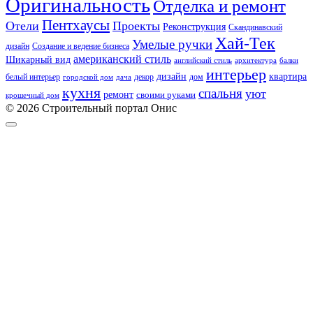
Оригинальность
Отделка и ремонт
Пентхаусы
Отели
Проекты
Реконструкция
Скандинавский
Хай-Тек
Умелые ручки
дизайн
Создание и ведение бизнеса
американский стиль
Шикарный вид
английский стиль
архитектура
балки
интерьер
квартира
дизайн
белый интерьер
декор
дом
городской дом
дача
кухня
спальня
уют
ремонт
своими руками
крошечный дом
© 2026 Строительный портал Онис