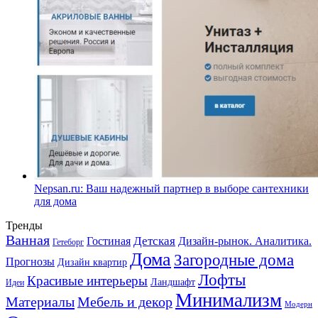
Nepsan.ru: Ваш надежный партнер в выборе сантехники
для дома
Тренды
Ванная
Детская
Гостиная
Дизайн-рынок. Аналитика.
Гетеборг
Дома
Загородные дома
Прогнозы
Дизайн квартир
Лофты
Красивые интерьеры
Ландшафт
Идеи
Минимализм
Материалы
Мебель и декор
Модерн