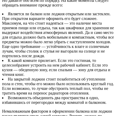
Но давайте обо всем по порядку. На какие моменты следует
обращать внимание прежде всего:
Является ли балкон или лоджия открытым или застеклен.
При открытом варианте оформить его будет сложнее.
Максимум, на что стоит надеяться — это наличие места
приемов пищи или отдыха, так как шкафчики для хранения не
выдержат воздействия атмосферных явлений. Да и само место
для отдыха должно быть мобильным и компактным, чтобы все
предметы можно было легко убрать с наступлением холодов.
Еще одно требование — устойчивость к влаге и солнечным
лучам, чтобы столик и стулья не выгорали на солнце и не
портились после дождя.
К какой комнате прилегает. Если это гостиная, то
целесообразнее устроить на нем рабочий кабинет. Если это
кухня — обеденную зону, если спальня — зону для отдыха и
чтения книг.
На закрытой лоджии стоит позаботиться об утеплении
пола и стен, чтобы его можно было использовать круглый год.
Если возможно, то лучше обустроить теплый пол, чтобы не
тратить время на перенос радиаторов отопления.
Возможность объединить два пространства в одно,
избавившись от перегородки между комнатой и балконом.
Немаловажным фактором в оформлении балкона или лоджии
также является стиль самой комнаты. Решить, нужно ли,