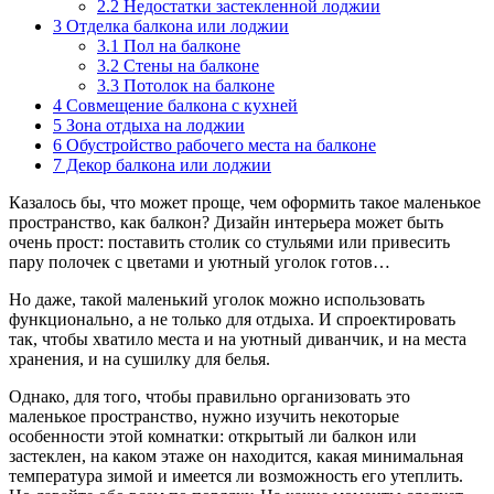
2.2
Недостатки застекленной лоджии
3
Отделка балкона или лоджии
3.1
Пол на балконе
3.2
Стены на балконе
3.3
Потолок на балконе
4
Совмещение балкона с кухней
5
Зона отдыха на лоджии
6
Обустройство рабочего места на балконе
7
Декор балкона или лоджии
Казалось бы, что может проще, чем оформить такое маленькое
пространство, как балкон? Дизайн интерьера может быть
очень прост: поставить столик со стульями или привесить
пару полочек с цветами и уютный уголок готов…
Но даже, такой маленький уголок можно использовать
функционально, а не только для отдыха. И спроектировать
так, чтобы хватило места и на уютный диванчик, и на места
хранения, и на сушилку для белья.
Однако, для того, чтобы правильно организовать это
маленькое пространство, нужно изучить некоторые
особенности этой комнатки: открытый ли балкон или
застеклен, на каком этаже он находится, какая минимальная
температура зимой и имеется ли возможность его утеплить.