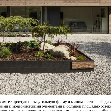
имеет простую прямоугольную форму и минималистичный дизай
скими и модернистскими элементами и большой площадью остек
ием длинных и плоских горизонтов, типичных для этого района