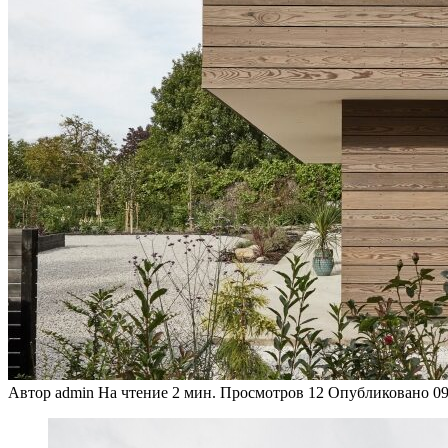
Автор
admin
На чтение
2 мин.
Просмотров
12
Опубликовано
09