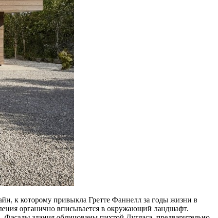
н, к которому привыкла Гретте Фаннелл за годы жизни в
ления органично вписывается в окружающий ландшафт.
. Фасады здания облицованы пихтой Дугласа, предварительно