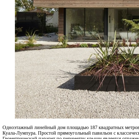
Одноэтажный линейный дом площадью 187 квадратных метров 
Куала-Лумпура. Простой прямоугольный павильон с классиче
Геометрический парапет по периметру крыши является отражен