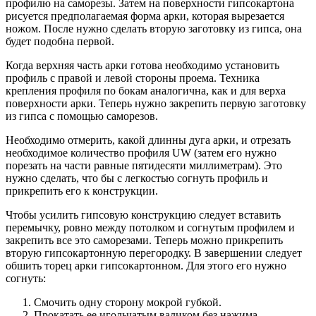
профилю на саморезы. Затем на поверхности гипсокартона
рисуется предполагаемая форма арки, которая вырезается
ножом. После нужно сделать вторую заготовку из гипса, она
будет подобна первой.
Когда верхняя часть арки готова необходимо установить
профиль с правой и левой стороны проема. Техника
крепления профиля по бокам аналогична, как и для верха
поверхности арки. Теперь нужно закрепить первую заготовку
из гипса с помощью саморезов.
Необходимо отмерить, какой длинны дуга арки, и отрезать
необходимое количество профиля UW (затем его нужно
порезать на части равные пятидесяти миллиметрам). Это
нужно сделать, что бы с легкостью согнуть профиль и
прикрепить его к конструкции.
Чтобы усилить гипсовую конструкцию следует вставить
перемычку, ровно между потолком и согнутым профилем и
закрепить все это саморезами. Теперь можно прикрепить
вторую гипсокартонную перегородку. В завершении следует
обшить торец арки гипсокартонном. Для этого его нужно
согнуть:
Смочить одну сторону мокрой губкой.
Прокатать ее игольчатым валиком без нажима.