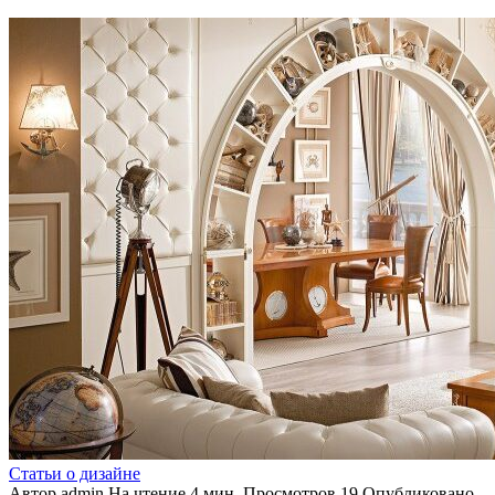
Статьи о дизайне
Автор
admin
На чтение
4 мин.
Просмотров
19
Опубликовано