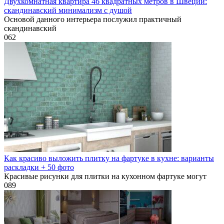
Двухкомнатная квартира 46 квадратных метров в Швеции:
скандинавский минимализм с душой
Основой данного интерьера послужил практичный
скандинавский
0
62
Как красиво выложить плитку на фартуке в кухне: варианты
раскладки + 50 фото
Красивые рисунки для плитки на кухонном фартуке могут
0
89