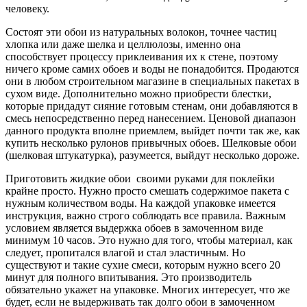
человеку.
Состоят эти обои из натуральных волокон, точнее частиц
хлопка или даже шелка и целлюлозы, именно она
способствует процессу приклеивания их к стене, поэтому
ничего кроме самих обоев и воды не понадобится. Продаются
они в любом строительном магазине в специальных пакетах в
сухом виде. Дополнительно можно приобрести блестки,
которые придадут сияние готовым стенам, они добавляются в
смесь непосредственно перед нанесением. Ценовой диапазон
данного продукта вполне приемлем, выйдет почти так же, как
купить несколько рулонов привычных обоев. Шелковые обои
(шелковая штукатурка), разумеется, выйдут несколько дороже.
Приготовить жидкие обои своими руками для поклейки
крайне просто. Нужно просто смешать содержимое пакета с
нужным количеством воды. На каждой упаковке имеется
инструкция, важно строго соблюдать все правила. Важным
условием является выдержка обоев в замоченном виде
минимум 10 часов. Это нужно для того, чтобы материал, как
следует, пропитался влагой и стал эластичным. Но
существуют и такие сухие смеси, которым нужно всего 20
минут для полного впитывания. Это производитель
обязательно укажет на упаковке. Многих интересует, что же
будет, если не выдерживать так долго обои в замоченном