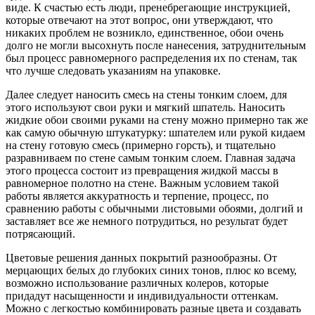
виде. К счастью есть люди, пренебрегающие инструкцией,
которые отвечают на этот вопрос, они утверждают, что
никаких проблем не возникло, единственное, обои очень
долго не могли высохнуть после нанесения, затруднительным
был процесс равномерного распределения их по стенам, так
что лучше следовать указаниям на упаковке.
Далее следует наносить смесь на стены тонким слоем, для
этого используют свои руки и мягкий шпатель. Наносить
жидкие обои своими руками на стену можно примерно так же
как самую обычную штукатурку: шпателем или рукой кидаем
на стену готовую смесь (примерно горсть), и тщательно
разравниваем по стене самым тонким слоем. Главная задача
этого процесса состоит из превращения жидкой массы в
равномерное полотно на стене. Важным условием такой
работы является аккуратность и терпение, процесс, по
сравнению работы с обычными листовыми обоями, долгий и
заставляет все же немного потрудиться, но результат будет
потрясающий.
Цветовые решения данных покрытий разнообразны. От
мерцающих белых до глубоких синих тонов, плюс ко всему,
возможно использование различных колеров, которые
придадут насыщенности и индивидуальности оттенкам.
Можно с легкостью комбинировать разные цвета и создавать