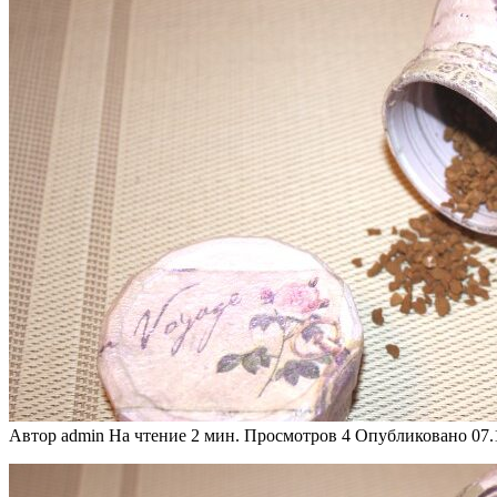
Автор
admin
На чтение
2 мин.
Просмотров
4
Опубликовано
07.