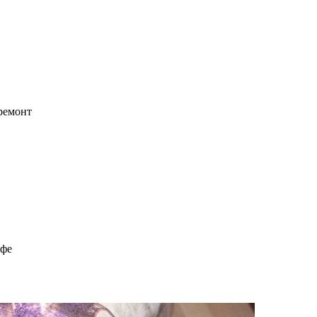
 ремонт
офе