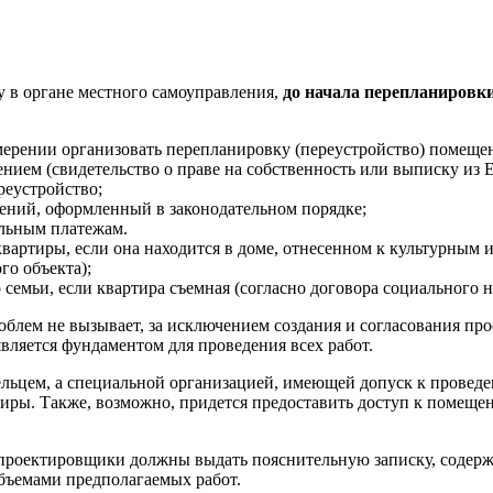
у в органе местного самоуправления,
до начала перепланировк
амерении организовать перепланировку (переустройство) помеще
ем (свидетельство о праве на собственность или выписку из Ед
реустройство;
ений, оформленный в законодательном порядке;
льным платежам.
артиры, если она находится в доме, отнесенном к культурным 
го объекта);
 семьи, если квартира съемная (согласно договора социального н
лем не вызывает, за исключением создания и согласования про
является фундаментом для проведения всех работ.
льцем, а специальной организацией, имеющей допуск к проведен
иры. Также, возможно, придется предоставить доступ к помещен
-проектировщики должны выдать пояснительную записку, содер
бъемами предполагаемых работ.