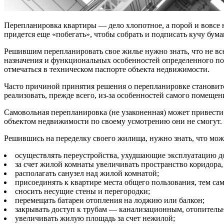
Перепланировка квартиры — дело хлопотное, а порой и вовсе н
придется еще «побегать», чтобы собрать и подписать кучу бумаг
Решившим перепланировать свое жилье нужно знать, что не вс
назначения и функциональных особенностей определенного по
отмечаться в техническом паспорте объекта недвижимости.
Часто причиной принятия решения о перепланировке становитс
реализовать, прежде всего, из-за особенностей самого помещен
Самовольная перепланировка (не узаконенная) может привести
объектом недвижимости по своему усмотрению они не смогут. 
Решившись на переделку своего жилища, нужно знать, что можно
осуществлять переустройства, ухудшающие эксплуатацию д
за счет жилой комнаты увеличивать пространство коридора,
располагать санузел над жилой комнатой;
присоединять к квартире места общего пользования, тем са
сносить несущие стены и перегородки;
перемещать батареи отопления на лоджию или балкон;
закрывать доступ к трубам — канализационным, отопитель
увеличивать жилую площадь за счет нежилой;