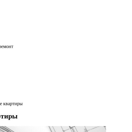
 ремонт
ке квартиры
ртиры