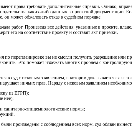
еют права требовать дополнительные справки. Однако, вправе 
нодательства каких-либо данных в проектной документации. Есл
, он может обжаловать отказ в судебном порядке.
чала работ. Произведя все действия, указанные в проекте, влад
рят его на соответствие проекту и составят акт приемки.
ия по перепланировке вы не смогли получить разрешение или пр
узаконить. Это поможет избежать многих проблем с контролирующ
ется в суд с исковым заявлением, в котором доказывается факт т
нарушает ничьих прав. Наряду с исковым заявлнием необходимо
иску из ЕГРП);
е нее);
 и санитарно-эпидемиологические нормы;
рукций.
и были произведены с соблюдением всех норм, суд обязан вынес