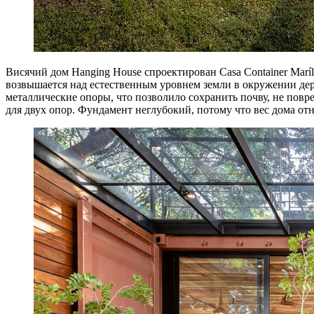
Висячий дом Hanging House спроектирован Casa Container Marí
возвышается над естественным уровнем земли в окружении дере
металлические опоры, что позволило сохранить почву, не пов
для двух опор. Фундамент неглубокий, потому что вес дома отн