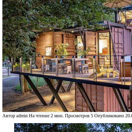
Автор
admin
На чтение
2 мин.
Просмотров
5
Опубликовано
20.