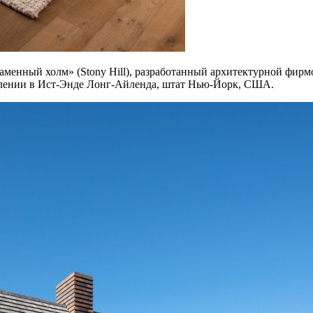
енный холм» (Stony Hill), разработанный архитектурной фирмой 
елении в Ист-Энде Лонг-Айленда, штат Нью-Йорк, США.