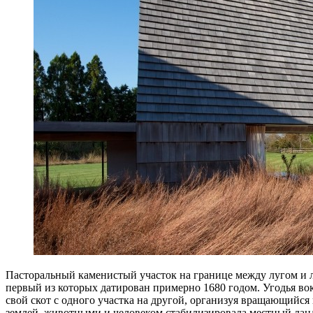
Пасторальный каменистый участок на границе между лугом и л
первый из которых датирован примерно 1680 годом. Угодья в
свой скот с одного участка на другой, организуя вращающийс
землей, животными и человеком стабилизировала местный ланд