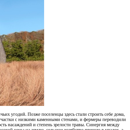
ьих угодий. Позже поселенцы здесь стали строить себе дома,
 участки с низкими каменными стенами, и фермеры переводили
ость насаждений и степень зрелости травы. Синергия между
окой цены на землю, сельское хозяйство пришло в упадок, а