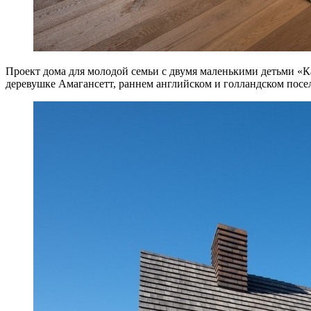
Проект дома для молодой семьи с двумя маленькими детьми «Кам
деревушке Амагансетт, раннем английском и голландском пос