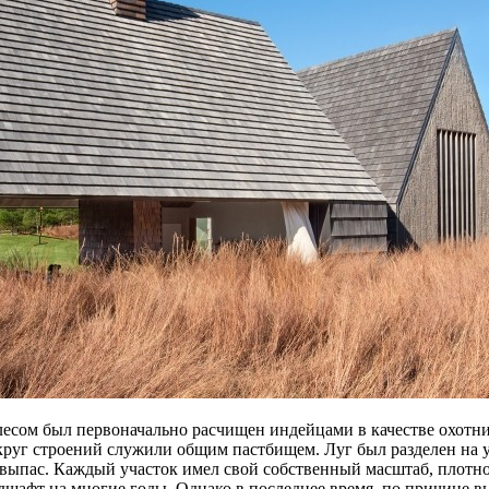
есом был первоначально расчищен индейцами в качестве охотнич
округ строений служили общим пастбищем. Луг был разделен на
я выпас. Каждый участок имел свой собственный масштаб, плотн
шафт на многие годы. Однако в последнее время, по причине выс