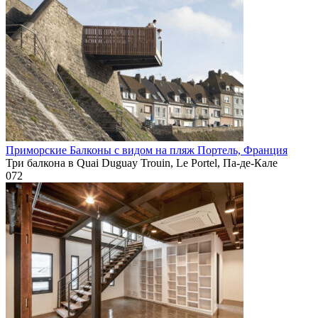
Приморские Балконы с видом на пляж Портель, Франция
Три балкона в Quai Duguay Trouin, Le Portel, Па-де-Кале
0
72