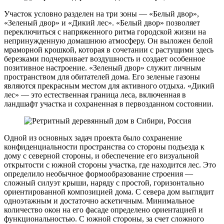
Участок условно разделен на три зоны — «Белый двор»,
«Зеленый двор» и «Дикий лес». «Белый двор» позволяет
переключиться с напряженного ритма городской жизни на
непринужденную домашнюю атмосферу. Он выложен белой
мраморной крошкой, которая в сочетании с растущими здесь
березками подчеркивает воздушность и создает особенное
позитивное настроение. «Зеленый двор» служит личным
пространством для обитателей дома. Его зеленые газоны
являются прекрасным местом для активного отдыха. «Дикий
лес» — это естественная граница леса, включенная в
ландшафт участка и сохраненная в первозданном состоянии.
Одной из основных задач проекта было сохранение
конфиденциальности пространства со стороны подъезда к
дому с северной стороны, и обеспечение его визуальной
открытости с южной стороны участка, где находится лес. Это
определило необычное формообразование строения —
сложный силуэт крыши, наряду с простой, горизонтально
ориентированной композицией дома. С севера дом выглядит
одноэтажным и достаточно аскетичным. Минимальное
количество окон на его фасаде определено ориентацией и
функциональностью. С южной стороны, за счет сложного