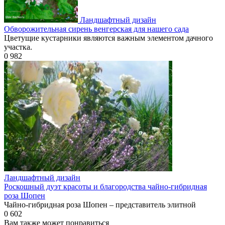
Ландшафтный дизайн
Обворожительная сирень венгерская для нашего сада
Цветущие кустарники являются важным элементом дачного
участка.
0
982
Ландшафтный дизайн
Роскошный дуэт красоты и благородства чайно-гибридная
роза Шопен
Чайно-гибридная роза Шопен – представитель элитной
0
602
Вам также может понравиться