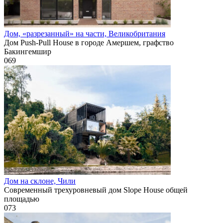
Дом, «разрезанный» на части, Великобритания
Дом Push-Pull House в городе Амершем, графство
Бакингемшир
0
69
Дом на склоне, Чили
Современный трехуровневый дом Slope House общей
площадью
0
73