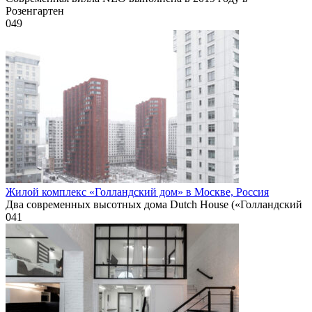
Розенгартен
0
49
Жилой комплекс «Голландский дом» в Москве, Россия
Два современных высотных дома Dutch House («Голландский
0
41