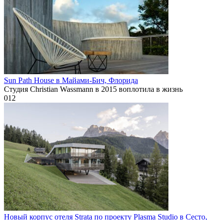
Sun Path House в Майами-Бич, Флорида
Студия Christian Wassmann в 2015 воплотила в жизнь
0
12
Новый корпус отеля Strata по проекту Plasma Studio в Сесто,