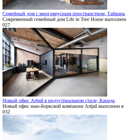
Семейный дом с многоярусным пространством, Тайвань
Современный семейный дом Life in Tree House выполнен
0
27
Новый офис Artjail в индустриальном стиле, Канада
Новый офис нью-йоркской компании Artjail выполнен в
0
32