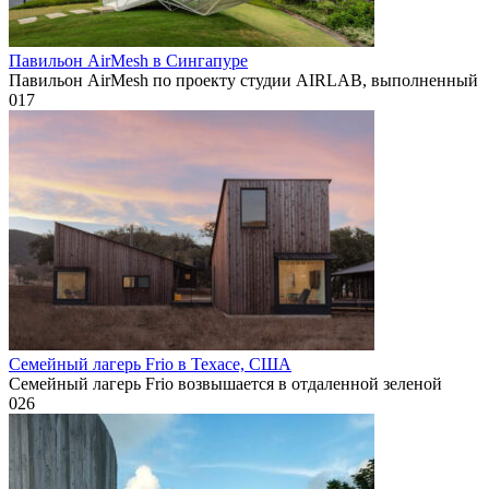
Павильон AirMesh в Сингапуре
Павильон AirMesh по проекту студии AIRLAB, выполненный
0
17
Семейный лагерь Frio в Техасе, США
Семейный лагерь Frio возвышается в отдаленной зеленой
0
26