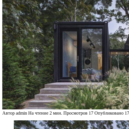
Автор
admin
На чтение
2 мин.
Просмотров
17
Опубликовано
17