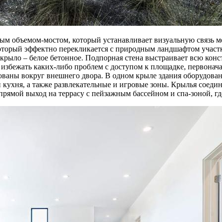
м объемом-мостом, который устанавливает визуальную связь м
который эффектно перекликается с природным ландшафтом участка
крыло – белое бетонное. Подпорная стена выстраивает всю конс
 избежать каких-либо проблем с доступом к площадке, первоначал
ваны вокруг внешнего двора. В одном крыле здания оборудована
 кухня, а также развлекательные и игровые зоны. Крылья соеди
прямой выход на террасу с пейзажным бассейном и спа-зоной, где