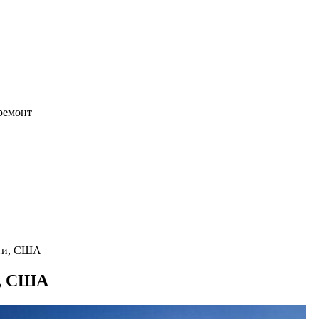
 ремонт
сти, США
и, США