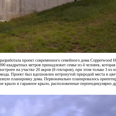
es разработала проект современного семейного дома Copperwood 
 квадратных метров принадлежит семье из 4 человек, которая 
троен на участке 20 акров (8 гектаров), при этом только 3 из
овода. Проект был вдохновлен нетронутой природой места и ц
зную планировку дома. Первоначально планировалось ориентиров
лое крыло и гаражное крыло, расположенные перпендикулярно 