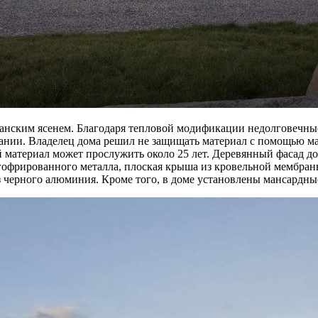
ским ясенем. Благодаря тепловой модификации недолговечные
ании. Владелец дома решил не защищать материал с помощью мас
й материал может прослужить около 25 лет. Деревянный фасад д
офрированного металла, плоская крыша из кровельной мембраны
черного алюминия. Кроме того, в доме установлены мансардные