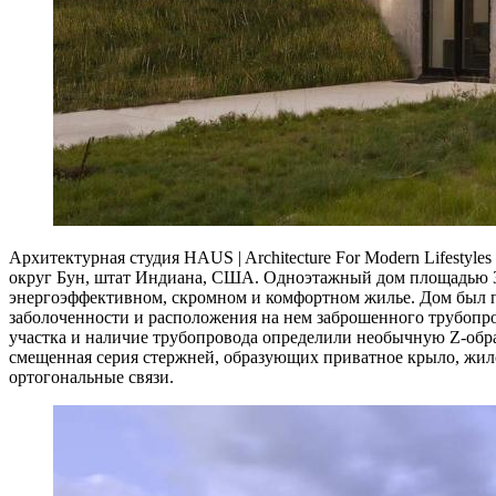
Архитектурная студия HAUS | Architecture For Modern Lifestyl
округ Бун, штат Индиана, США. Одноэтажный дом площадью 390
энергоэффективном, скромном и комфортном жилье. Дом был пос
заболоченности и расположения на нем заброшенного трубопр
участка и наличие трубопровода определили необычную Z-обра
смещенная серия стержней, образующих приватное крыло, жи
ортогональные связи.