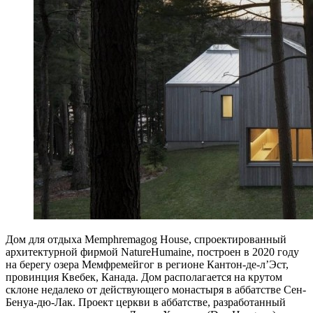
Дом для отдыха Memphremagog House, спроектированный
архитектурной фирмой NatureHumaine, построен в 2020 году
на берегу озера Мемфремейгог в регионе Кантон-де-л’Эст,
провинция Квебек, Канада. Дом располагается на крутом
склоне недалеко от действующего монастыря в аббатстве Сен-
Бенуа-дю-Лак. Проект церкви в аббатстве, разработанный