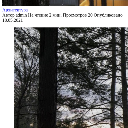
Архитектура
Автор
admin
На чтение
2 мин.
Просмотров
20
Опубликовано
18.05.2021