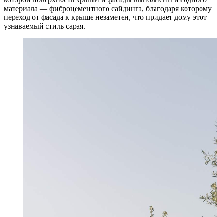
материала — фиброцементного сайдинга, благодаря которому
переход от фасада к крыше незаметен, что придает дому этот
узнаваемый стиль сарая.