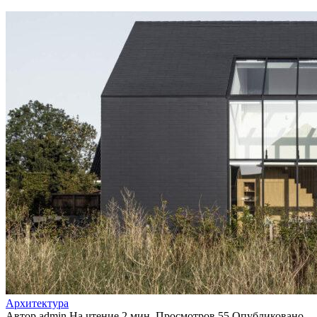
Архитектура
Автор
admin
На чтение
2 мин.
Просмотров
55
Опубликовано